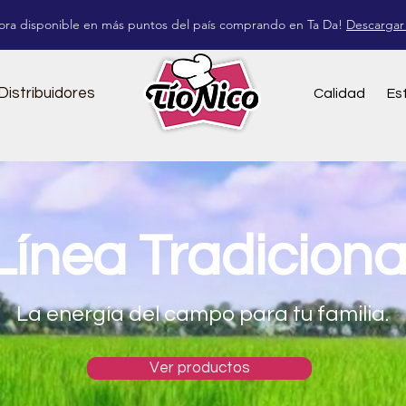
ora disponible en más puntos del país comprando en Ta Da!
Descargar
Distribuidores
Calidad
Es
Línea Tradiciona
La energía del campo para tu familia.
Ver productos