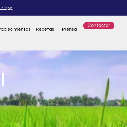
 la App
Contactar
tablecimientos
Re
cetas
Pren
sa
l