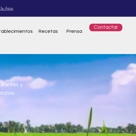
 la App
Contactar
tablecimientos
Re
cetas
Pren
sa
urantes y
platos