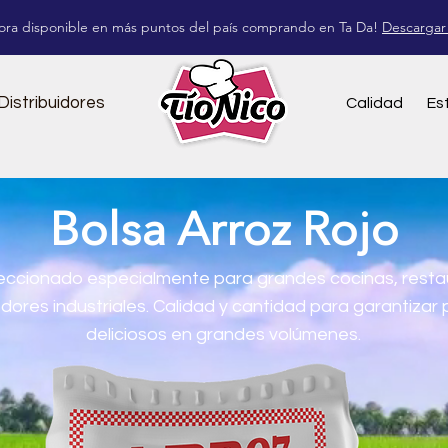
ora disponible en más puntos del país comprando en Ta Da!
Descargar
Distribuidores
Calidad
Es
Bolsa Arroz Rojo
leccionado especialmente para grandes cocinas, resta
ores industriales. Calidad y cantidad para garantizar 
deliciosos en grandes volúmenes.