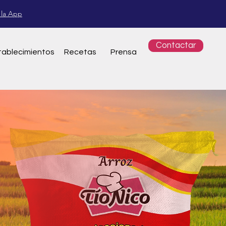
 la App
Contactar
tablecimientos
Re
cetas
Pren
sa