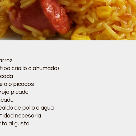
arroz
(tipo criollo o ahumado)
icada
e ajo picados
rojo picado
icado
caldo de pollo o agua
ntidad necesaria
nta al gusto