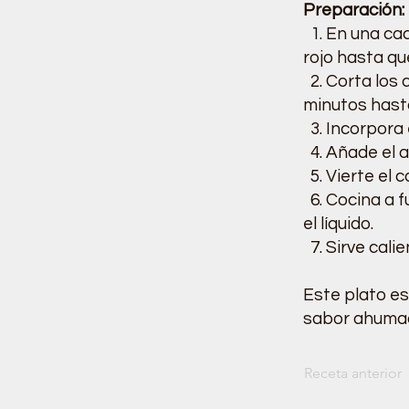
Preparación:
1. En una cac
rojo hasta qu
2. Corta los 
minutos hasta
3. Incorpora 
4. Añade el a
5. Vierte el 
6. Cocina a f
el líquido.
7. Sirve calie
Este plato es
sabor ahumado 
Receta anterior