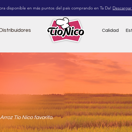
ora disponible en más puntos del país comprando en Ta Da!
Descargar
Distribuidores
Calidad
Es
Arroz Tío Nico favorito.