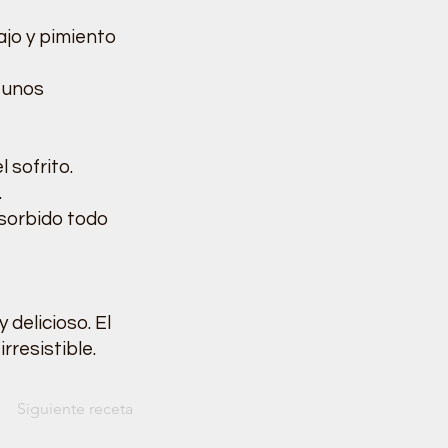
ajo y pimiento
r unos
 sofrito.
.
bsorbido todo
 delicioso. El
rresistible.
Siguiente receta