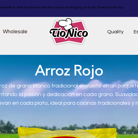
vailable in more locations across the country by shopping at Ta Da! Download the App.
Wholesale
Quality
E
Arroz Rojo
roz de grano blanco tradicional envuelto en un paquete
ntando la pasión y dedicación en cada grano. Suavidad
evan en cada plato, ideal para cocinas tradicionales y