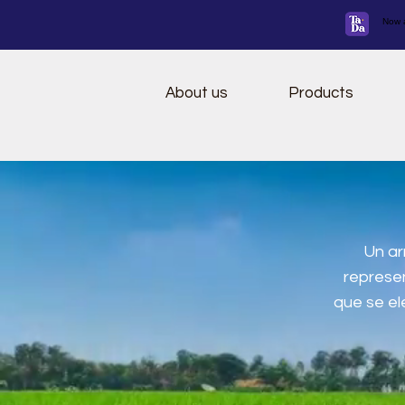
Now a
About us
Products
Un ar
represe
que se el