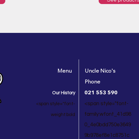
See product
Menu
Uncle Nico's
Phone
021 553 590
Our History
<span style="font-
<span style="font-
family:wfont_41d98
weight:bold
0_4e0bdd750e3649
9b978ef8e1c8751c