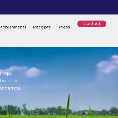
Contact
stablishments
Receipts
Press
 rojo,
 y sabor
 modernas.